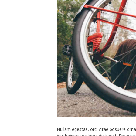
Nullam egestas, orci vitae posuere ornare
hac habitasse platea dictumst. Proin ru