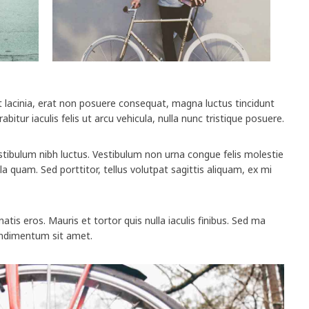
 Ut lacinia, erat non posuere consequat, magna luctus tincidunt
urabitur iaculis felis ut arcu vehicula, nulla nunc tristique posuere.
vestibulum nibh luctus. Vestibulum non urna congue felis molestie
illa quam. Sed porttitor, tellus volutpat sagittis aliquam, ex mi
tis eros. Mauris et tortor quis nulla iaculis finibus. Sed ma
condimentum sit amet.