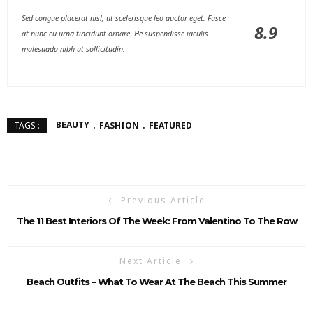
Sed congue placerat nisl, ut scelerisque leo auctor eget. Fusce
8.9
at nunc eu urna tincidunt ornare. He suspendisse iaculis
malesuada nibh ut sollicitudin.
BEAUTY
FASHION
FEATURED
TAGS :
Previous Article
The 11 Best Interiors Of The Week: From Valentino To The Row
Next Article
Beach Outfits – What To Wear At The Beach This Summer